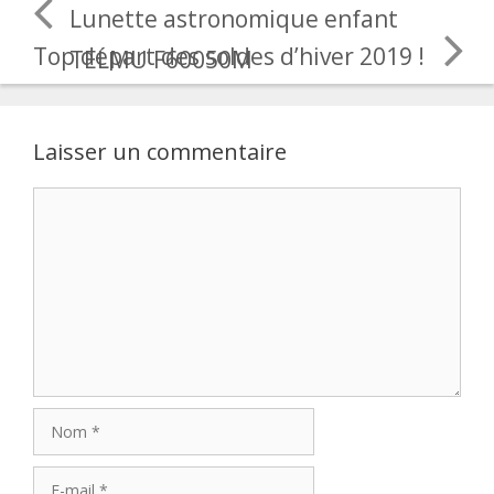
Lunette astronomique enfant
Top départ des soldes d’hiver 2019 !
TELMU F60050M
Laisser un commentaire
Commentaire
Nom
E-