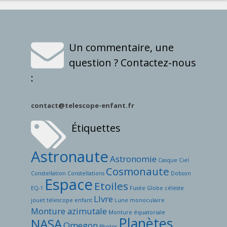
Un commentaire, une
question ? Contactez-nous
:
contact@telescope-enfant.fr
Étiquettes
Astronaute
Astronomie
Casque
Ciel
Cosmonaute
Constellation
Constellations
Dobson
Espace
Etoiles
EQ-1
Fusée
Globe céleste
LIvre
jouet télescope enfant
Lune
monoculaire
Monture azimutale
Monture équatoriale
Planètes
NASA
Omegon
Photos