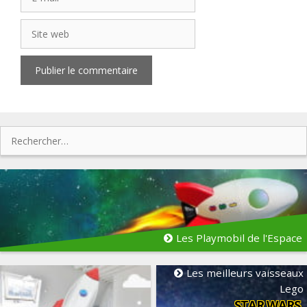
mail
Site
web
Rechercher :
Les Playmobil de l'Espace
Les meilleurs vaisseaux
Lego
STAR WARS