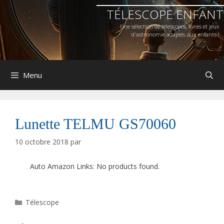
Aller
Aller
TÉLESCOPE ENFANT
au
au
contenu
contenu
Une sélection de télescopes, livres et jeux
d'astronomie adaptés aux enfants !
Menu
Lunette TELMU GS70060
10 octobre 2018
par
Auto Amazon Links: No products found.
Catégories
Télescope