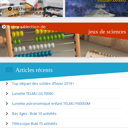
La chambre du petit
cosmonaute
Notre sélection de
jeux de sciences
Articles récents
Top départ des soldes d’hiver 2019 !
Lunette TELMU GS70060
Lunette astronomique enfant TELMU F60050M
Bas âges : Buki 10 activités
Télescope Buki 15 activités