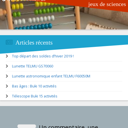
jeux de sciences
Articles récents
Top départ des soldes d’hiver 2019 !
Lunette TELMU GS70060
Lunette astronomique enfant TELMU F60050M
Bas âges : Buki 10 activités
Télescope Buki 15 activités
Un commentaire, une