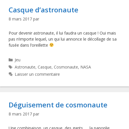
Casque d’astronaute
8 mars 2017
par
Pour devenir astronaute, il lui faudra un casque ! Oui mais
pas n’importe lequel, un qui lui annonce le décollage de sa
fusée dans l’oreillette
Catégories
Jeu
Étiquettes
Astronaute
,
Casque
,
Cosmonaute
,
NASA
Laisser un commentaire
Déguisement de cosmonaute
8 mars 2017
par
Une combinaison, un casque, des gants, … la panoplie