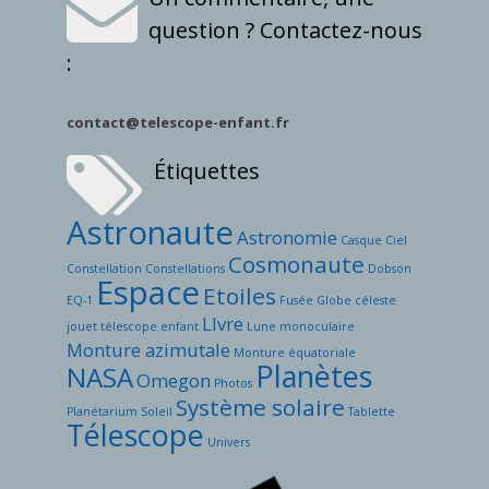
question ? Contactez-nous
:
contact@telescope-enfant.fr
Étiquettes
Astronaute
Astronomie
Casque
Ciel
Cosmonaute
Constellation
Constellations
Dobson
Espace
Etoiles
EQ-1
Fusée
Globe céleste
LIvre
jouet télescope enfant
Lune
monoculaire
Monture azimutale
Monture équatoriale
Planètes
NASA
Omegon
Photos
Système solaire
Planétarium
Soleil
Tablette
Télescope
Univers