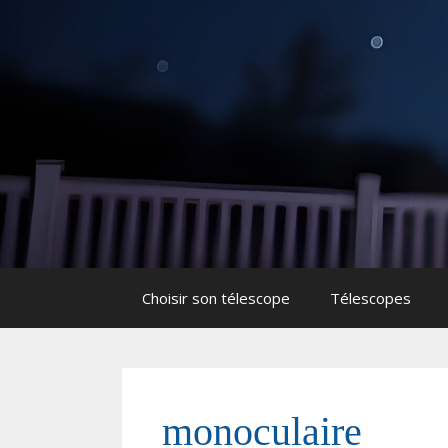
Aller
Aller
au
au
contenu
contenu
Choisir son télescope
Télescopes
monoculaire