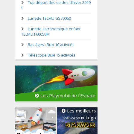
Top départ des soldes d’hiver 2019
!
Lunette TELMU GS70060
Lunette astronomique enfant
TELMU F60050M
Bas âges : Buki 10 activités
Télescope Buki 15 activités
Les Playmobil de l'Espace
Les meilleurs
vaisseaux Lego
STAR WARS