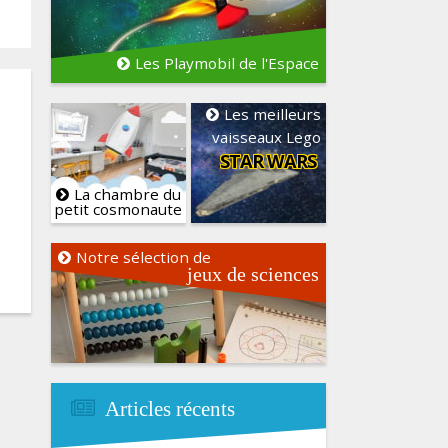
Les Playmobil de l'Espace
Les meilleurs
vaisseaux Lego
STAR WARS
La chambre du
petit cosmonaute
Notre sélection de
jeux de sciences
Articles récents