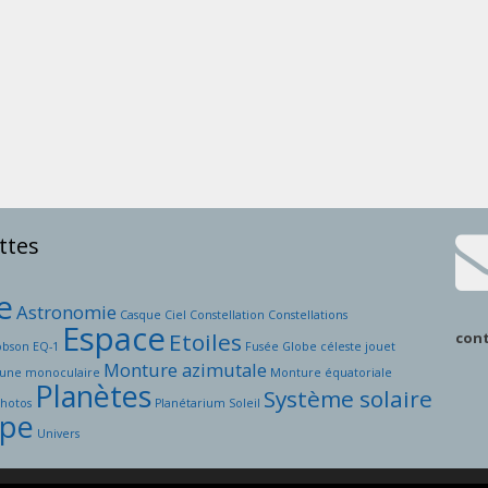
ttes
e
Astronomie
Casque
Ciel
Constellation
Constellations
Espace
Etoiles
con
obson
EQ-1
Fusée
Globe céleste
jouet
Monture azimutale
une
monoculaire
Monture équatoriale
Planètes
Système solaire
Photos
Planétarium
Soleil
ope
Univers