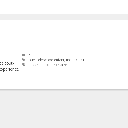
Catégories
Jeu
Étiquettes
jouet télescope enfant
,
monoculaire
es tout-
Laisser un commentaire
 expérience