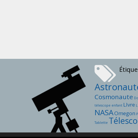
Étique
Astronaut
Cosmonaute
D
LIvre
télescope enfant
L
NASA
Omegon
Télesc
Tablette