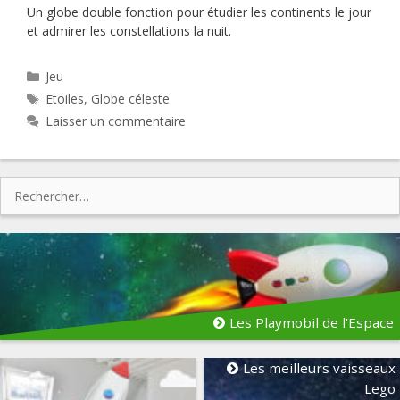
Un globe double fonction pour étudier les continents le jour
et admirer les constellations la nuit.
Catégories
Jeu
Étiquettes
Etoiles
,
Globe céleste
Laisser un commentaire
Rechercher :
Les Playmobil de l'Espace
Les meilleurs vaisseaux
Lego