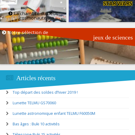
STAR WARS
La chambre du petit
cosmonaute
Notre sélection de
jeux de sciences
Articles récents
Top départ des soldes d’hiver 2019 !
Lunette TELMU GS70060
Lunette astronomique enfant TELMU F60050M
Bas âges : Buki 10 activités
Télescope Buki 15 activités