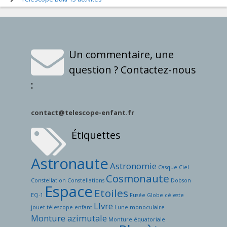
Un commentaire, une
question ? Contactez-nous
:
contact@telescope-enfant.fr
Étiquettes
Astronaute
Astronomie
Casque
Ciel
Cosmonaute
Constellation
Constellations
Dobson
Espace
Etoiles
EQ-1
Fusée
Globe céleste
LIvre
jouet télescope enfant
Lune
monoculaire
Monture azimutale
Monture équatoriale