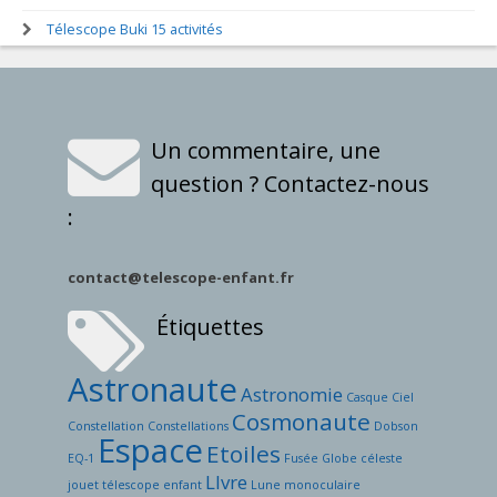
Télescope Buki 15 activités
Un commentaire, une
question ? Contactez-nous
:
contact@telescope-enfant.fr
Étiquettes
Astronaute
Astronomie
Casque
Ciel
Cosmonaute
Constellation
Constellations
Dobson
Espace
Etoiles
EQ-1
Fusée
Globe céleste
LIvre
jouet télescope enfant
Lune
monoculaire