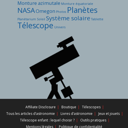
Monture azimutale
Monture équatoriale
Planètes
NASA
Omegon
Photos
Système solaire
Planétarium
Soleil
Tablette
Télescope
Univers
Affiliate Disclosure
Boutique
Télescopes
Tous les articles d’astronomie
Livres d’astronomie
Jeux et jouets
Télescope enfant : lequel choisir ?
Outils pratiques
Mentions légales
Politique de confidentialité