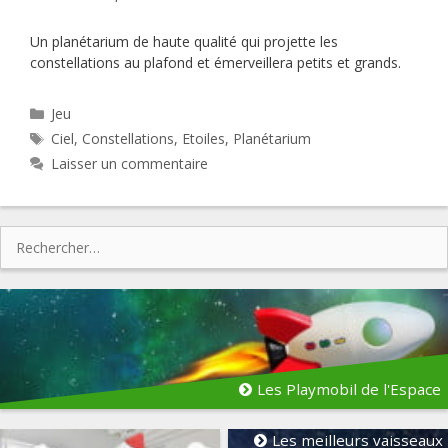
Un planétarium de haute qualité qui projette les
constellations au plafond et émerveillera petits et grands.
Catégories
Jeu
Étiquettes
Ciel
,
Constellations
,
Etoiles
,
Planétarium
Laisser un commentaire
Rechercher :
Les Playmobil de l'Espace
Les meilleurs vaisseaux