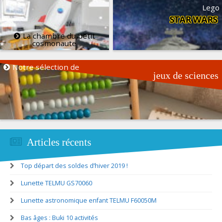
Lego
STAR WARS
La chambre du petit
cosmonaute
Notre sélection de
jeux de sciences
Articles récents
Top départ des soldes d’hiver 2019 !
Lunette TELMU GS70060
Lunette astronomique enfant TELMU F60050M
Bas âges : Buki 10 activités