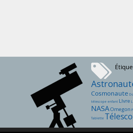
Étique
Astronaut
Cosmonaute
D
LIvre
télescope enfant
L
NASA
Omegon
Télesc
Tablette