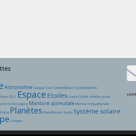
ttes
e
Astronomie
Casque
Ciel
Constellation
Constellations
Espace
Etoiles
con
obson
EQ-1
Fusée
Globe céleste
jouet
Monture azimutale
une
monoculaire
Monture équatoriale
Planètes
Système solaire
Photos
Planétarium
Soleil
ope
Univers