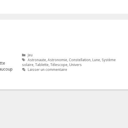
Catégories
Jeu
Étiquettes
Astronaute
,
Astronomie
,
Constellation
,
Lune
,
Système
tte
solaire
,
Tablette
,
Télescope
,
Univers
eaucoup
Laisser un commentaire