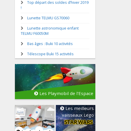
Top départ des soldes d’hiver 2019
!
Lunette TELMU GS70060
Lunette astronomique enfant
TELMU F60050M
Bas âges : Buki 10 activités
Télescope Buki 15 activités
Les Playmobil de l'Espace
Les meilleurs
vaisseaux Lego
STAR WARS