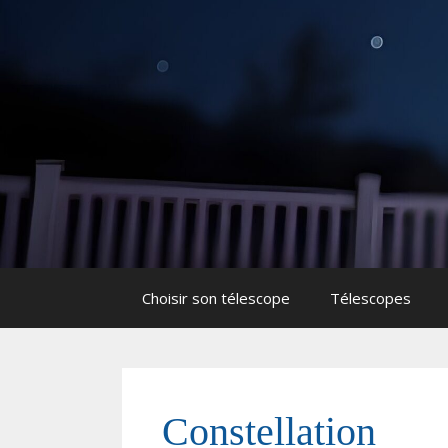
Aller
Aller
au
au
contenu
contenu
Choisir son télescope
Télescopes
Constellation