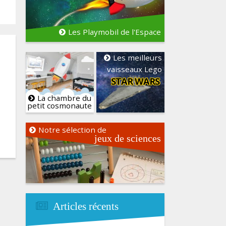
Les Playmobil de l'Espace
Les meilleurs
vaisseaux Lego
STAR WARS
La chambre du
petit cosmonaute
Notre sélection de
jeux de sciences
Articles récents