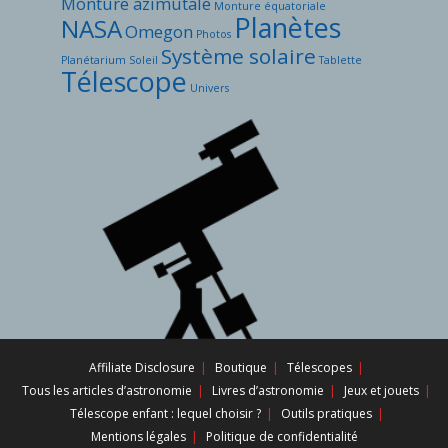
Monture azimutale
Monture équatoriale
Planètes
NASA
Omegon
Photos
Système solaire
Planétarium
Soleil
Tablette
Télescope
Univers
Affiliate Disclosure
Boutique
Télescopes
Tous les articles d’astronomie
Livres d’astronomie
Jeux et jouets
Télescope enfant : lequel choisir ?
Outils pratiques
Mentions légales
Politique de confidentialité