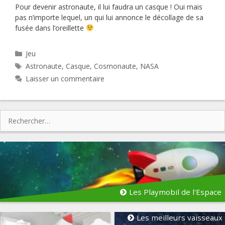
Pour devenir astronaute, il lui faudra un casque ! Oui mais
pas n’importe lequel, un qui lui annonce le décollage de sa
fusée dans l’oreillette
Catégories
Jeu
Étiquettes
Astronaute
,
Casque
,
Cosmonaute
,
NASA
Laisser un commentaire
Rechercher :
Les Playmobil de l'Espace
Les meilleurs vaisseaux