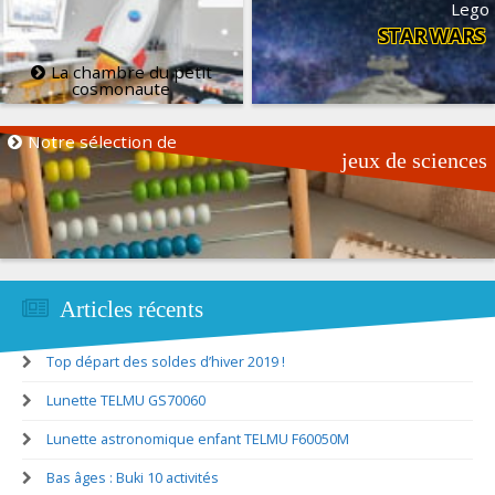
Lego
STAR WARS
La chambre du petit
cosmonaute
Notre sélection de
jeux de sciences
Articles récents
Top départ des soldes d’hiver 2019 !
Lunette TELMU GS70060
Lunette astronomique enfant TELMU F60050M
Bas âges : Buki 10 activités