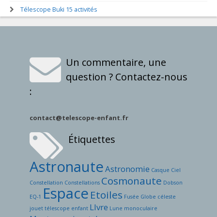
Télescope Buki 15 activités
Un commentaire, une
question ? Contactez-nous
:
contact@telescope-enfant.fr
Étiquettes
Astronaute
Astronomie
Casque
Ciel
Cosmonaute
Constellation
Constellations
Dobson
Espace
Etoiles
EQ-1
Fusée
Globe céleste
LIvre
jouet télescope enfant
Lune
monoculaire