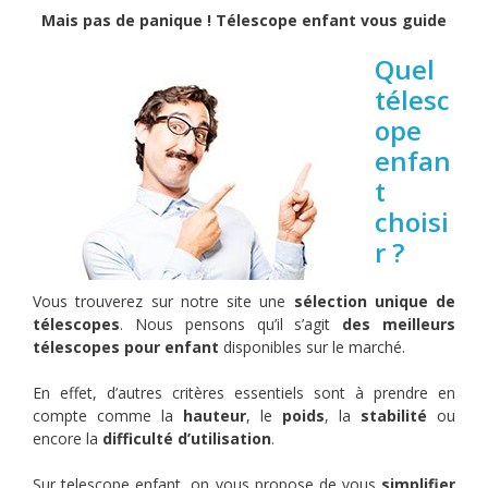
Mais pas de panique ! Télescope enfant vous guide
Quel
télesc
ope
enfan
t
choisi
r ?
Vous trouverez sur notre site une
sélection unique de
télescopes
. Nous pensons qu’il s’agit
des meilleurs
télescopes pour enfant
disponibles sur le marché.
En effet, d’autres critères essentiels sont à prendre en
compte comme la
hauteur
, le
poids
, la
stabilité
ou
encore la
difficulté d’utilisation
.
Sur telescope enfant, on vous propose de vous
simplifier