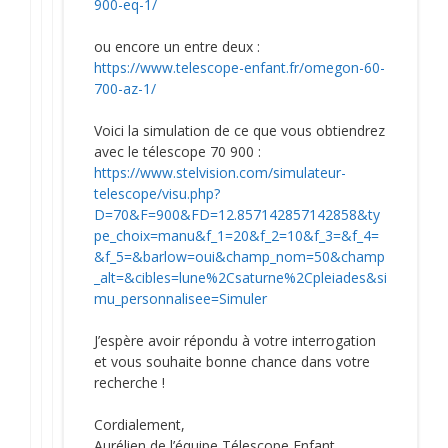
900-eq-1/
ou encore un entre deux :
https://www.telescope-enfant.fr/omegon-60-
700-az-1/
Voici la simulation de ce que vous obtiendrez
avec le télescope 70 900 :
https://www.stelvision.com/simulateur-
telescope/visu.php?
D=70&F=900&FD=12.857142857142858&ty
pe_choix=manu&f_1=20&f_2=10&f_3=&f_4=
&f_5=&barlow=oui&champ_nom=50&champ
_alt=&cibles=lune%2Csaturne%2Cpleiades&si
mu_personnalisee=Simuler
J’espère avoir répondu à votre interrogation
et vous souhaite bonne chance dans votre
recherche !
Cordialement,
Aurélien de l’équipe Télescope Enfant