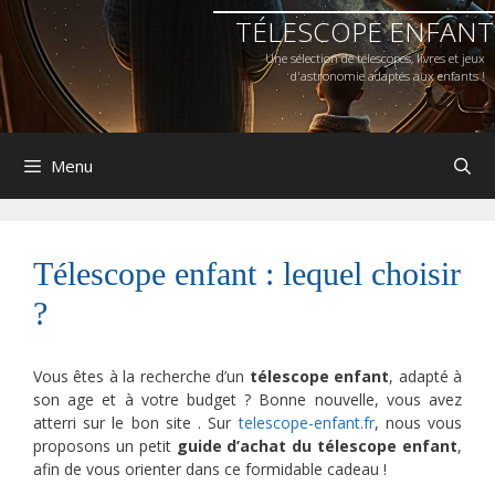
Aller
Aller
TÉLESCOPE ENFANT
au
au
contenu
contenu
Une sélection de télescopes, livres et jeux
d'astronomie adaptés aux enfants !
Menu
Télescope enfant : lequel choisir
?
Vous êtes à la recherche d’un
télescope enfant
, adapté à
son age et à votre budget ? Bonne nouvelle, vous avez
atterri sur le bon site . Sur
telescope-enfant.fr
, nous vous
proposons un petit
guide d’achat du télescope enfant
,
afin de vous orienter dans ce formidable cadeau !