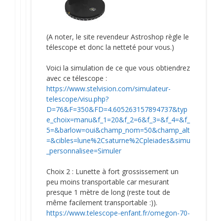
(A noter, le site revendeur Astroshop règle le
télescope et donc la netteté pour vous.)
Voici la simulation de ce que vous obtiendrez
avec ce télescope :
https://www.stelvision.com/simulateur-
telescope/visu.php?
D=76&F=350&FD=4.605263157894737&typ
e_choix=manu&f_1=20&f_2=6&f_3=&f_4=&f_
5=&barlow=oui&champ_nom=50&champ_alt
=&cibles=lune%2Csaturne%2Cpleiades&simu
_personnalisee=Simuler
Choix 2 : Lunette à fort grossissement un
peu moins transportable car mesurant
presque 1 mètre de long (reste tout de
même facilement transportable :)).
https://www.telescope-enfant.fr/omegon-70-