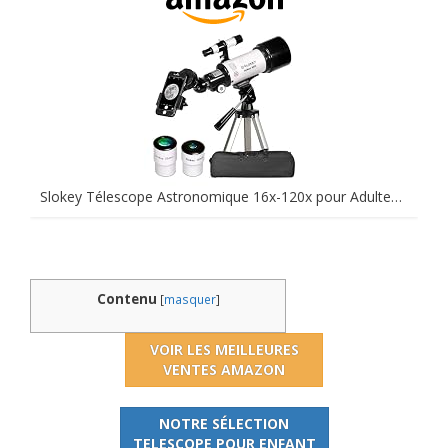
Slokey Télescope Astronomique 16x-120x pour Adultes et Enfants - Télescope Débutant avec Lentille Barlow 3X et Trépied Réglable - 70 mm d’Ouverture et 400 mm de Focale - pour Observer Les Planètes
Contenu
[
masquer
]
VOIR LES MEILLEURES
VENTES AMAZON
NOTRE SÉLECTION
TELESCOPE POUR ENFANT