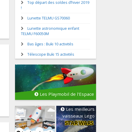
Top départ des soldes d’hiver 2019
!
Lunette TELMU GS70060
Lunette astronomique enfant
TELMU F60050M
Bas âges : Buki 10 activités
Télescope Buki 15 activités
Les Playmobil de l'Espace
Les meilleurs
vaisseaux Lego
STAR WARS