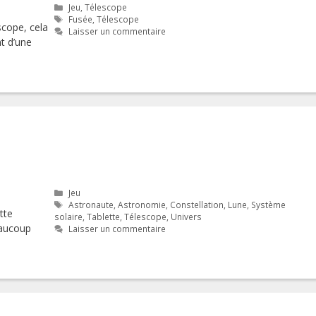
Catégories
Jeu
,
Télescope
Étiquettes
Fusée
,
Télescope
scope, cela
Laisser un commentaire
t d’une
Catégories
Jeu
Étiquettes
Astronaute
,
Astronomie
,
Constellation
,
Lune
,
Système
tte
solaire
,
Tablette
,
Télescope
,
Univers
eaucoup
Laisser un commentaire