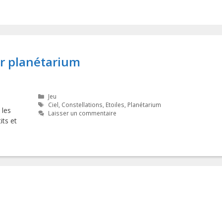
ur planétarium
Catégories
Jeu
Étiquettes
Ciel
,
Constellations
,
Etoiles
,
Planétarium
 les
Laisser un commentaire
its et