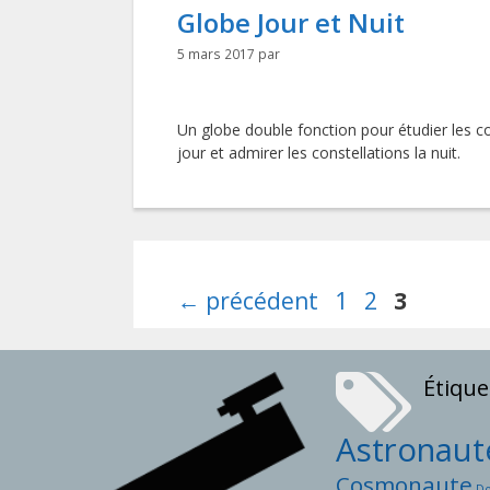
Globe Jour et Nuit
5 mars 2017
par
Un globe double fonction pour étudier les co
jour et admirer les constellations la nuit.
Page
Page
Page
←
précédent
1
2
3
Étique
Astronaut
Cosmonaute
D