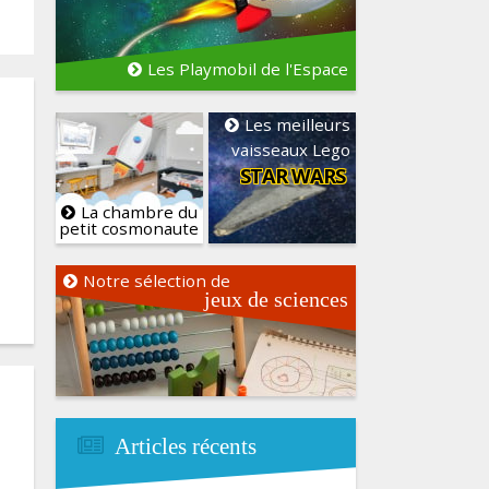
Les Playmobil de l'Espace
Les meilleurs
vaisseaux Lego
STAR WARS
La chambre du
petit cosmonaute
Notre sélection de
jeux de sciences
Articles récents