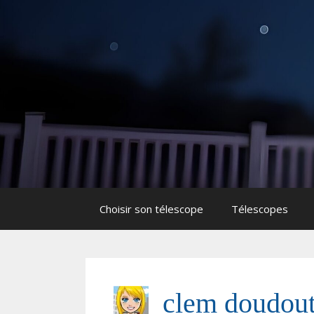
Aller
Aller
au
au
contenu
contenu
Choisir son télescope
Télescopes
clem doudou