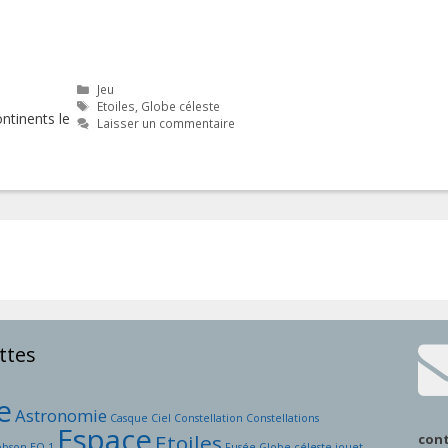
Catégories
Jeu
Étiquettes
Etoiles
,
Globe céleste
ntinents le
Laisser un commentaire
ttes
e
Astronomie
Casque
Ciel
Constellation
Constellations
Espace
Etoiles
con
obson
EQ-1
Fusée
Globe céleste
jouet